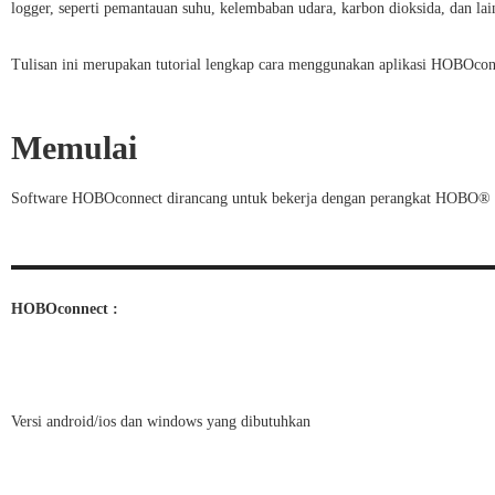
Konfigurasi Gateway
logger, seperti pemantauan suhu, kelembaban udara, karbon dioksida, dan lai
Cara Mendownload Data dari Data Logger Melalui Aplikas
Tulisan ini merupakan tutorial lengkap cara menggunakan aplikasi HOBOconn
Menggunakan Data
Memulai
Exporting and Sharing Data Files
Software HOBOconnect dirancang untuk bekerja dengan perangkat HOBO
Menghapus Data File
Menggunakan Data File Viewer
HOBOconnect :
Deskripsi Ikon Data File Viewer
Dashboard
Versi android/ios dan windows yang dibutuhkan
HOBOconnect Settings