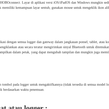
si HOBOconnect. Layar di aplikasi versi iOS/iPadOS dan Windows mungkin sedi
ak memiliki kemampuan layar sentuh, gunakan mouse untuk mengeklik ikon ali
 dengan semua logger dan gateway dalam jangkauan ponsel, tablet, atau ko
engiklankan atau secara teratur mengirimkan sinyal Bluetooth untuk ditemukan
tampilkan dalam petak, yang dapat mengubah tampilan dan mungkin juga memiliki
 tombol pada logger untuk mengaktifkannya (tidak tersedia di semua model logg
aik berdasarkan waktu penemuan.
 atau logger :