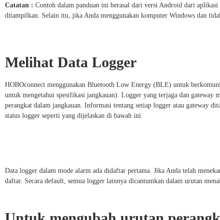
Catatan :
Contoh dalam panduan ini berasal dari versi Android dari aplika
ditampilkan. Selain itu, jika Anda menggunakan komputer Windows dan tid
Melihat Data Logger
HOBOconnect menggunakan Bluetooth Low Energy (BLE) untuk berkomunikasi
untuk mengetahui spesifikasi jangkauan). Logger yang terjaga dan gateway m
perangkat dalam jangkauan. Informasi tentang setiap logger atau gateway di
status logger seperti yang dijelaskan di bawah ini.
Data logger dalam mode alarm ada didaftar pertama. Jika Anda telah menekan
daftar. Secara default, semua logger lainnya dicantumkan dalam urutan men
Untuk mengubah urutan perangkat