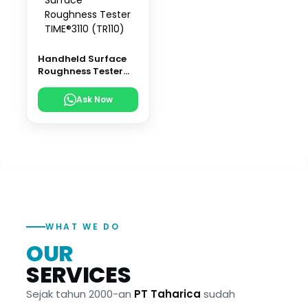
Handheld Surface
Roughness Tester
TIME®3110 (TR110)
Ask Now
WHAT WE DO
OUR
SERVICES
Sejak tahun 2000-an
PT Taharica
sudah