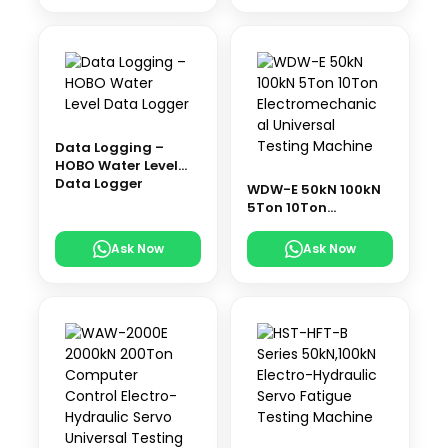
Data Logging –
HOBO Water Level
Data Logger
WDW-E 50kN 100kN
5Ton 10Ton
Electromechanical
Universal Testing
Ask Now
Ask Now
Machine