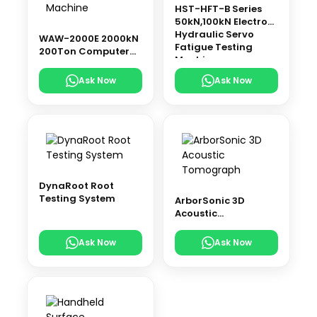
HST-HFT-B Series
50kN,100kN Electro-
Hydraulic Servo
WAW-2000E 2000kN
Fatigue Testing
200Ton Computer
Machine
Control Electro-
Hydraulic Servo
Ask Now
Ask Now
Universal Testing
Machine
DynaRoot Root
Testing System
ArborSonic 3D
Acoustic
Tomograph
Ask Now
Ask Now