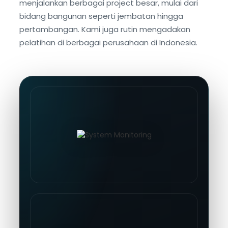
menjalankan berbagai project besar, mulai dari
bidang bangunan seperti jembatan hingga
pertambangan. Kami juga rutin mengadakan
pelatihan di berbagai perusahaan di Indonesia.