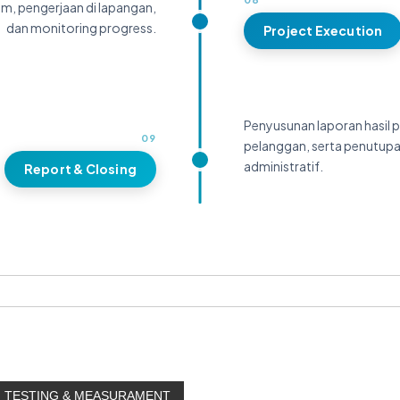
im, pengerjaan di lapangan,
dan monitoring progress.
Project Execution
Penyusunan laporan hasil p
09
pelanggan, serta penutupa
administratif.
Report & Closing
TESTING & MEASURAMENT