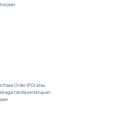
ekerjaan.
rchase Order (PO) atau
 sebagai tanda persetujuan
jaan.