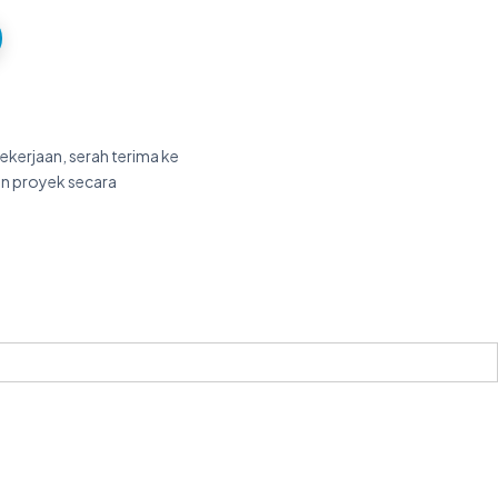
ekerjaan, serah terima ke
n proyek secara