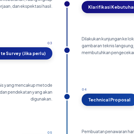
rjaan, dan ekspektasi hasil.
Klarifikasi Kebutuha
Dilakukan kunjungan ke lo
03
gambaran teknis langsung 
membutuhkan pengecekan
ite Survey (Jika perlu)
knis yang mencakup metode
04
i, dan pendekatan yang akan
digunakan.
Technical Proposal
Pembuatan penawaran har
05