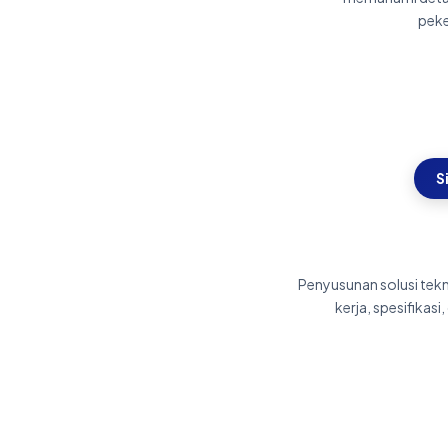
peke
S
Penyusunan solusi te
kerja, spesifikas