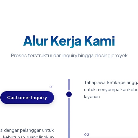
Alur Kerja Kami
Proses terstruktur dari inquiry hingga closing proyek
Tahap awal ketika pelang
01
untuk menyampaikan kebu
layanan.
Customer Inquiry
si dengan pelanggan untuk
02
 kebutuhan, ruang lingkup