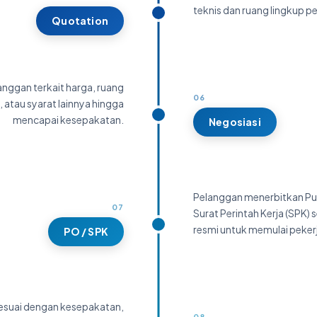
teknis dan ruang lingkup p
Quotation
anggan terkait harga, ruang
06
e, atau syarat lainnya hingga
mencapai kesepakatan.
Negosiasi
Pelanggan menerbitkan Pu
07
Surat Perintah Kerja (SPK)
resmi untuk memulai peker
PO / SPK
esuai dengan kesepakatan,
08