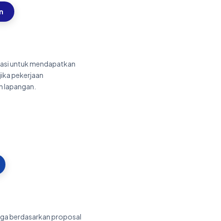
n
kasi untuk mendapatkan
jika pekerjaan
 lapangan.
ga berdasarkan proposal