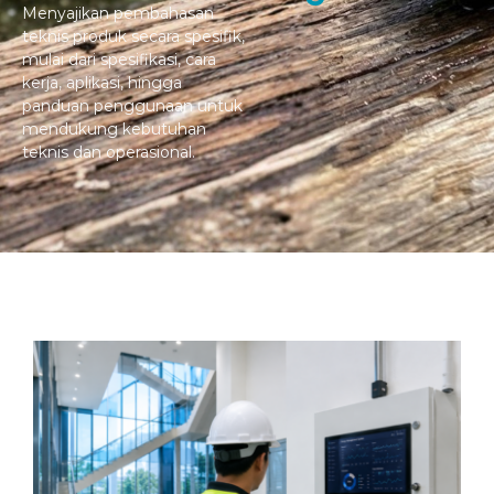
Menyajikan pembahasan
teknis produk secara spesifik,
mulai dari spesifikasi, cara
kerja, aplikasi, hingga
panduan penggunaan untuk
mendukung kebutuhan
teknis dan operasional.