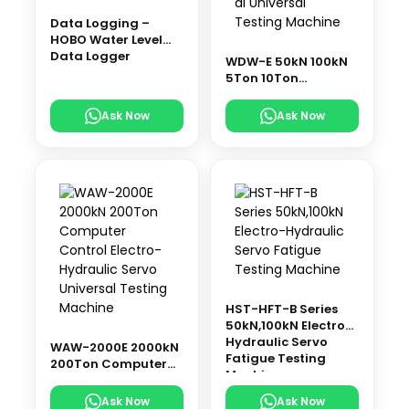
Data Logging –
HOBO Water Level
Data Logger
WDW-E 50kN 100kN
5Ton 10Ton
Electromechanical
Universal Testing
Ask Now
Ask Now
Machine
HST-HFT-B Series
50kN,100kN Electro-
Hydraulic Servo
WAW-2000E 2000kN
Fatigue Testing
200Ton Computer
Machine
Control Electro-
Hydraulic Servo
Ask Now
Ask Now