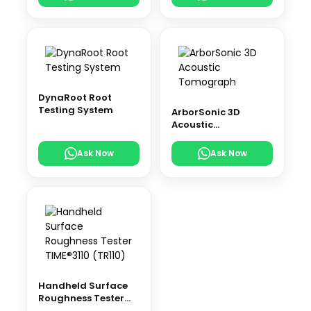
Universal Testing
Machine
DynaRoot Root
Testing System
ArborSonic 3D
Acoustic
Tomograph
Ask Now
Ask Now
Handheld Surface
Roughness Tester
TIME®3110 (TR110)