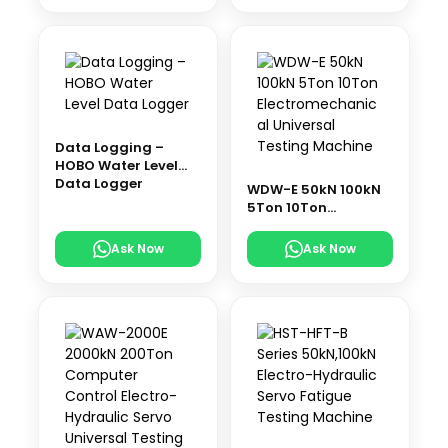
Data Logging –
HOBO Water Level
Data Logger
WDW-E 50kN 100kN
5Ton 10Ton
Electromechanical
Universal Testing
Ask Now
Ask Now
Machine