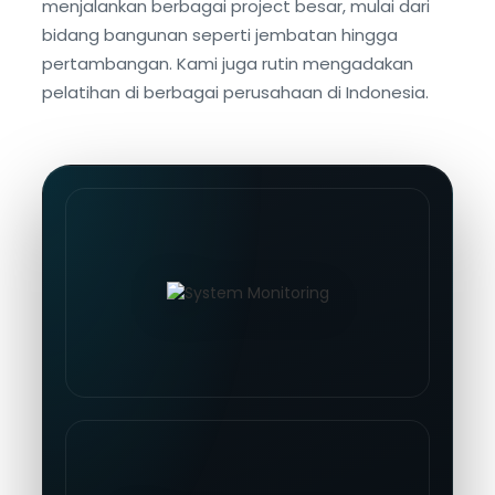
menjalankan berbagai project besar, mulai dari
bidang bangunan seperti jembatan hingga
pertambangan. Kami juga rutin mengadakan
pelatihan di berbagai perusahaan di Indonesia.