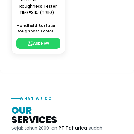
Handheld Surface
Roughness Tester
TIME®3110 (TR110)
Ask Now
WHAT WE DO
OUR
SERVICES
Sejak tahun 2000-an
PT Taharica
sudah