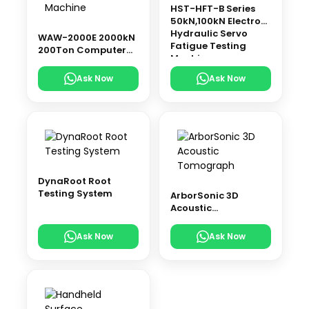
HST-HFT-B Series
50kN,100kN Electro-
Hydraulic Servo
WAW-2000E 2000kN
Fatigue Testing
200Ton Computer
Machine
Control Electro-
Hydraulic Servo
Ask Now
Ask Now
Universal Testing
Machine
DynaRoot Root
Testing System
ArborSonic 3D
Acoustic
Tomograph
Ask Now
Ask Now