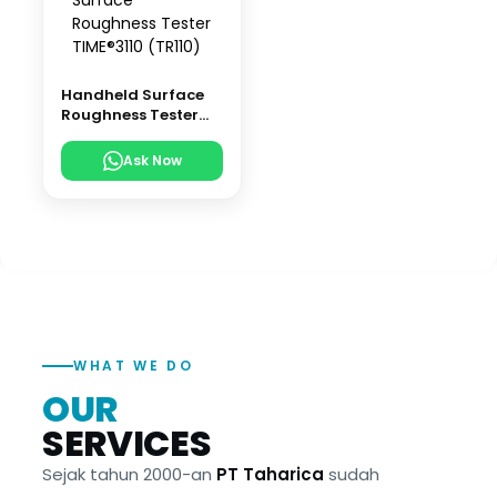
Handheld Surface
Roughness Tester
TIME®3110 (TR110)
Ask Now
WHAT WE DO
OUR
SERVICES
Sejak tahun 2000-an
PT Taharica
sudah