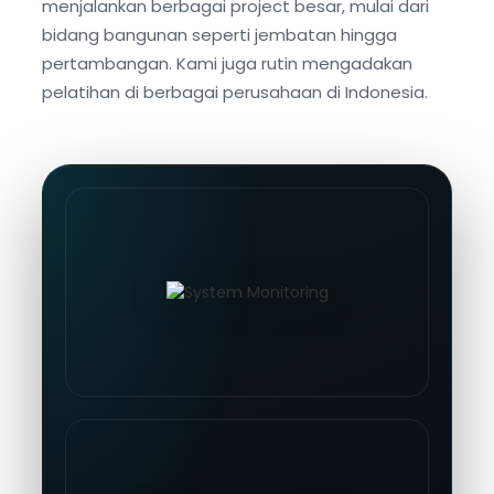
menjalankan berbagai project besar, mulai dari
bidang bangunan seperti jembatan hingga
pertambangan. Kami juga rutin mengadakan
pelatihan di berbagai perusahaan di Indonesia.