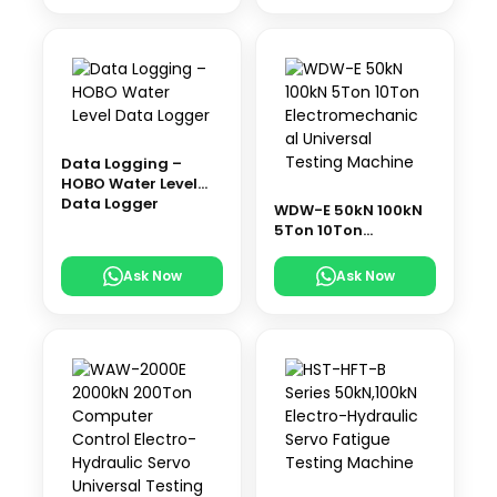
Data Logging –
HOBO Water Level
Data Logger
WDW-E 50kN 100kN
5Ton 10Ton
Electromechanical
Universal Testing
Ask Now
Ask Now
Machine