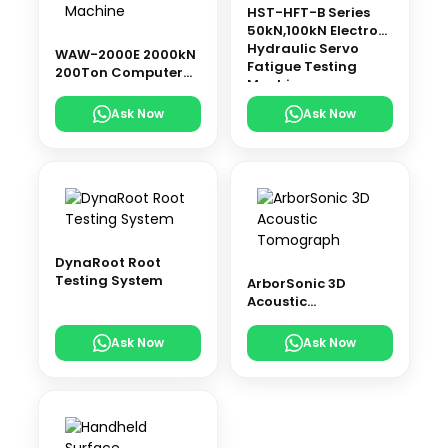
HST-HFT-B Series
50kN,100kN Electro-
Hydraulic Servo
WAW-2000E 2000kN
Fatigue Testing
200Ton Computer
Machine
Control Electro-
Hydraulic Servo
Ask Now
Ask Now
Universal Testing
Machine
DynaRoot Root
Testing System
ArborSonic 3D
Acoustic
Tomograph
Ask Now
Ask Now