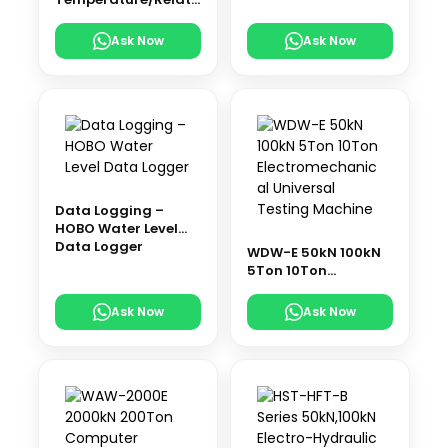
ve Humidity Data
Logger
Ask Now
Ask Now
Data Logging –
HOBO Water Level
Data Logger
WDW-E 50kN 100kN
5Ton 10Ton
Electromechanical
Universal Testing
Ask Now
Ask Now
Machine