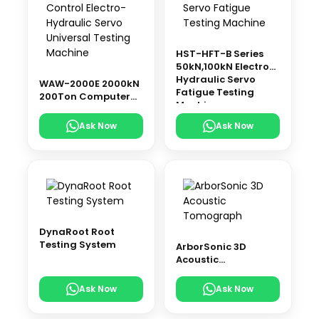
HST-HFT-B Series
50kN,100kN Electro-
Hydraulic Servo
WAW-2000E 2000kN
Fatigue Testing
200Ton Computer
Machine
Control Electro-
Hydraulic Servo
Ask Now
Ask Now
Universal Testing
Machine
DynaRoot Root
Testing System
ArborSonic 3D
Acoustic
Tomograph
Ask Now
Ask Now