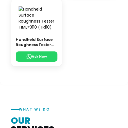
Handheld Surface
Roughness Tester
TIME®3110 (TR110)
Ask Now
WHAT WE DO
OUR