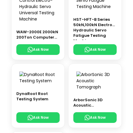
HST-HFT-B Series
50kN,100kN Electro-
Hydraulic Servo
WAW-2000E 2000kN
Fatigue Testing
200Ton Computer
Machine
Control Electro-
Hydraulic Servo
Ask Now
Ask Now
Universal Testing
Machine
DynaRoot Root
Testing System
ArborSonic 3D
Acoustic
Tomograph
Ask Now
Ask Now