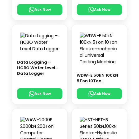
ve Humidity Data
Logger
Ask Now
Ask Now
Data Logging –
HOBO Water Level
Data Logger
WDW-E 50kN 100kN
5Ton 10Ton
Electromechanical
Universal Testing
Ask Now
Ask Now
Machine