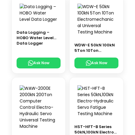
Data Logging –
HOBO Water Level
Data Logger
WDW-E 50kN 100kN
5Ton 10Ton
Electromechanical
Universal Testing
Ask Now
Ask Now
Machine
HST-HFT-B Series
50kN,100kN Electro-