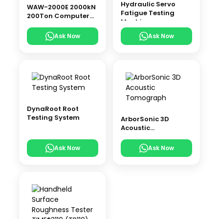
Hydraulic Servo
WAW-2000E 2000kN
Fatigue Testing
200Ton Computer
Machine
Control Electro-
Hydraulic Servo
Ask Now
Ask Now
Universal Testing
Machine
DynaRoot Root
Testing System
ArborSonic 3D
Acoustic
Tomograph
Ask Now
Ask Now