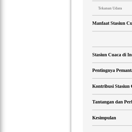
Tekanan Udara
Manfaat Stasiun C
Stasiun Cuaca di I
Pentingnya Pemant
Kontribusi Stasiun
Tantangan dan Per
Kesimpulan