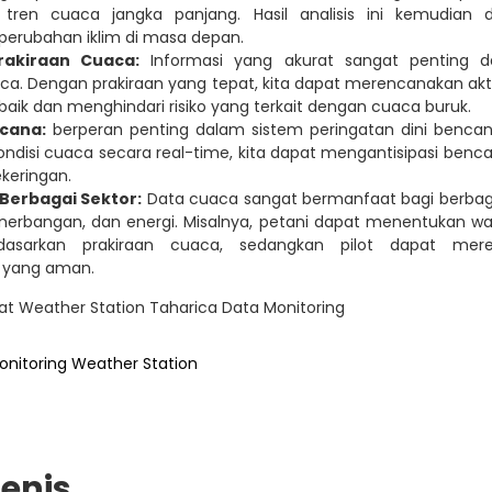
 tren cuaca jangka panjang. Hasil analisis ini kemudian 
perubahan iklim di masa depan.
akiraan Cuaca:
Informasi yang akurat sangat penting
ca. Dengan prakiraan yang tepat, kita dapat merencanakan akti
baik dan menghindari risiko yang terkait dengan cuaca buruk.
ncana:
berperan penting dalam sistem peringatan dini benca
isi cuaca secara real-time, kita dapat mengantisipasi bencana
ekeringan.
erbagai Sektor:
Data cuaca sangat bermanfaat bagi berbagai
enerbangan, dan energi. Misalnya, petani dapat menentukan 
dasarkan prakiraan cuaca, sedangkan pilot dapat mer
 yang aman.
lat Weather Station Taharica Data Monitoring
onitoring Weather Station
Jenis