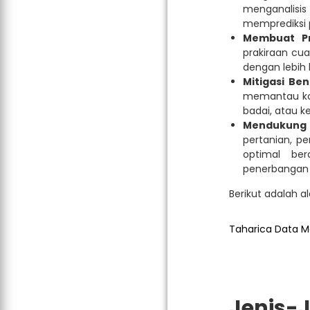
menganalisis
memprediksi 
Membuat Pr
prakiraan cua
dengan lebih 
Mitigasi Be
memantau kond
badai, atau k
Mendukung B
pertanian, p
optimal ber
penerbangan
Berikut adalah a
Taharica Data M
Jenis-