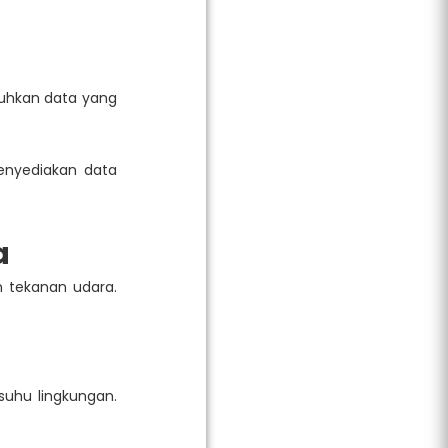
uhkan data yang
enyediakan data
a
 tekanan udara.
uhu lingkungan.