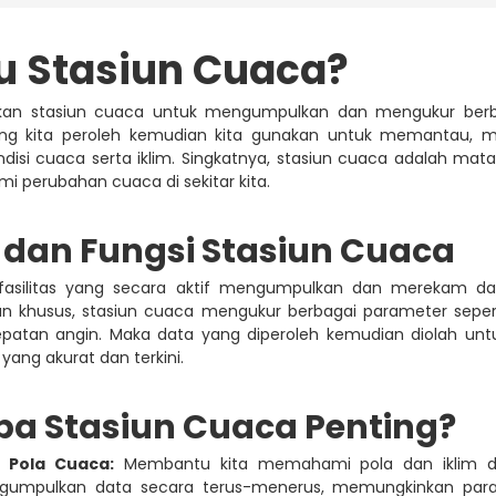
tu Stasiun Cuaca?
kan stasiun cuaca untuk mengumpulkan dan mengukur berb
ng kita peroleh kemudian kita gunakan untuk memantau, me
disi cuaca serta iklim. Singkatnya, stasiun cuaca adalah mata 
perubahan cuaca di sekitar kita.
i dan Fungsi Stasiun Cuaca
h fasilitas yang secara aktif mengumpulkan dan merekam d
n khusus, stasiun cuaca mengukur berbagai parameter seper
epatan angin. Maka data yang diperoleh kemudian diolah unt
yang akurat dan terkini.
a Stasiun Cuaca Penting?
 Pola Cuaca:
Membantu kita memahami pola dan iklim di 
umpulkan data secara terus-menerus, memungkinkan para