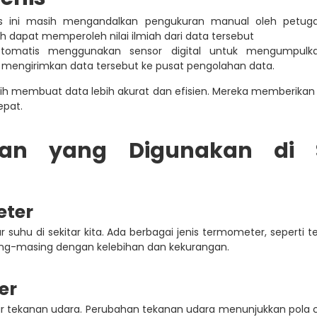
s ini masih mengandalkan pengukuran manual oleh petuga
 dapat memperoleh nilai ilmiah dari data tersebut
omatis menggunakan sensor digital untuk mengumpulk
 mengirimkan data tersebut ke pusat pengolahan data.
ih membuat data lebih akurat dan efisien. Mereka memberikan
epat.
atan yang Digunakan di S
ter
r suhu di sekitar kita. Ada berbagai jenis termometer, seperti
sing-masing dengan kelebihan dan kekurangan.
er
ur tekanan udara. Perubahan tekanan udara menunjukkan pola