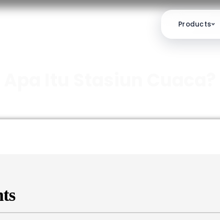
Products
Apa Itu Stasiun Cuaca?
nts