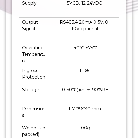
Supply
5VCD, 12-24VDC
Output
RS485,4-20mA,0-5V, 0-
Signal
10V optional
Operating
-40℃-+75℃
Temperatu
re
Ingress
IP65
Protection
Storage
10-60℃@20%-90%RH
Dimension
117 *86*40 mm
s
Weight(un
100g
packed)