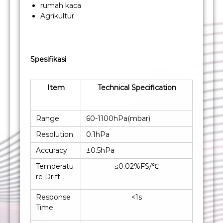
rumah kaca
Agrikultur
Spesifikasi
Item
Technical Specification
Range
60-1100hPa(mbar)
Resolution
0.1hPa
Accuracy
±0.5hPa
Temperatu
≤0.02%FS/℃
re Drift
Response
<1s
Time