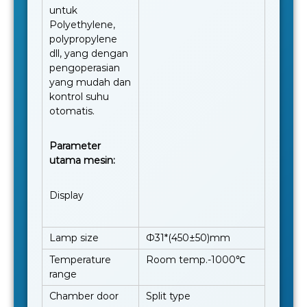
untuk
Polyethylene,
polypropylene
dll, yang dengan
pengoperasian
yang mudah dan
kontrol suhu
otomatis.
Parameter
utama mesin:
Display
Lamp size
Ф31*(450±50)mm
Temperature
Room temp.-1000℃
range
Chamber door
Split type