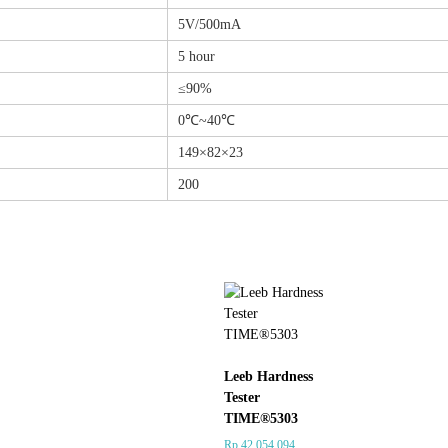
5V/500mA
5 hour
≤90%
0℃~40℃
149×82×23
200
Leeb Hardness
Tester
TIME®5303
Rp
42.054.094