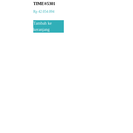
TIME®5301
Rp
42.054.094
Tambah ke
keranjang