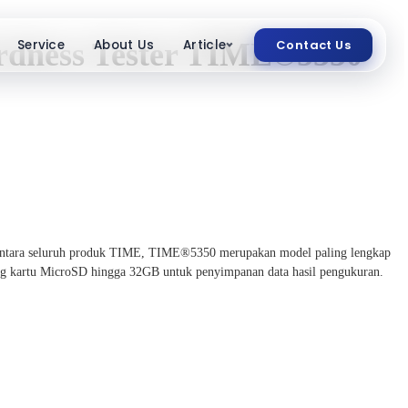
Service
About Us
Article
Contact Us
ardness Tester TIME®5350
Di antara seluruh produk TIME, TIME®5350 merupakan model paling lengkap
kung kartu MicroSD hingga 32GB untuk penyimpanan data hasil pengukuran.