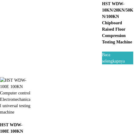
HST WDW-
10KN/20KN/50K
N/100KN
Chipboard
Raised Floor
Compression
Testing Machine
Baca
selengkapnya
HST WDW-
100E 100KN