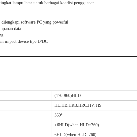
tingkat lampu latar untuk berbagai kondisi penggunaan
 dilengkapi software PC yang powerful
mpanan data
ng
an impact device tipe D/DC
(170-960)HLD
HL,HB,HRB,HRC,HV, HS
360°
±6HLD(when HLD=760)
6HLD(when HLD=760)