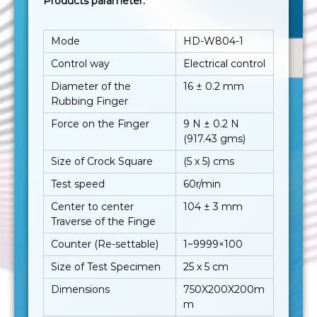
Products parameter:
Mode
HD-W804-1
Control way
Electrical control
Diameter of the
16 ± 0.2 mm
Rubbing Finger
Force on the Finger
9 N ± 0.2 N
(917.43 gms)
Size of Crock Square
(5 x 5) cms
Test speed
60r/min
Center to center
104 ± 3 mm
Traverse of the Finge
Counter (Re-settable)
1~9999×100
Size of Test Specimen
25 x 5 cm
Dimensions
750X200X200m
m