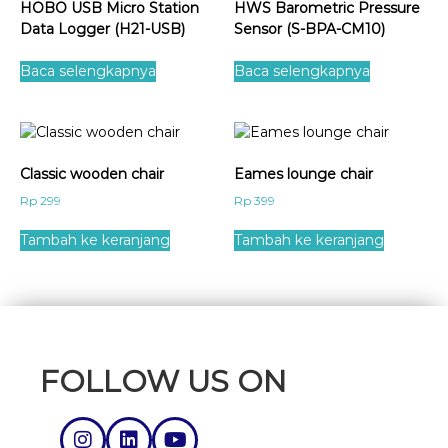
HOBO USB Micro Station
HWS Barometric Pressure
Data Logger (H21-USB)
Sensor (S-BPA-CM10)
Baca selengkapnya
Baca selengkapnya
Classic wooden chair
Eames lounge chair
Rp
299
Rp
399
Tambah ke keranjang
Tambah ke keranjang
FOLLOW US ON