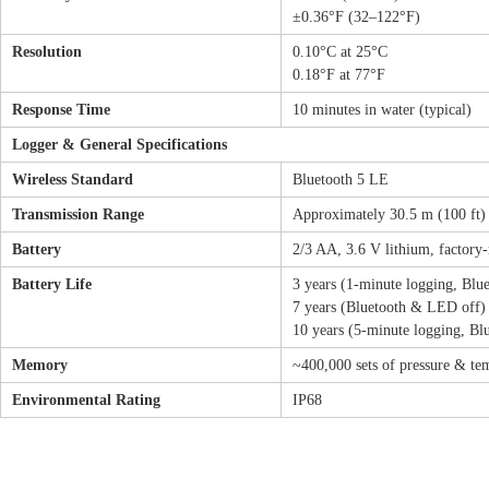
±0.36°F (32–122°F)
Resolution
0.10°C at 25°C
0.18°F at 77°F
Response Time
10 minutes in water (typical)
Logger & General Specifications
Wireless Standard
Bluetooth 5 LE
Transmission Range
Approximately 30.5 m (100 ft) 
Battery
2/3 AA, 3.6 V lithium, factory-
Battery Life
3 years (1-minute logging, Blu
7 years (Bluetooth & LED off)
10 years (5-minute logging, B
Memory
~400,000 sets of pressure & te
Environmental Rating
IP68