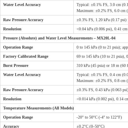
Water Level Accuracy
Typical: ±0.1% FS, 3.0 cm (0.1
Maximum: ±0.2% FS, 6.0 cm (0
Raw Pressure Accuracy
±0.3% FS, 1.20 kPa (0.17 psi
Resolution
<0.04 kPa (0.006 psi), 0.41 cm 
Pressure (Absolute) and Water Level Measurements – MX20L-04
Operation Range
0 to 145 kPa (0 to 21 psia); app
Factory Calibrated Range
69 to 145 kPa (10 to 21 psia), 
Burst Pressure
310 kPa (45 psia) or 18 m (60 f
Water Level Accuracy
Typical: ±0.1% FS, 0.4 cm (0.0
Maximum: ±0.2% FS, 0.8 cm (0
Raw Pressure Accuracy
±0.3% FS, 0.43 kPa (0.063 ps
Resolution
<0.014 kPa (0.002 psi), 0.14 c
Temperature Measurements (All Models)
Operation Range
-20° to 50°C (-4° to 122°F)
Accuracy
±0.2°C (0–50°C)