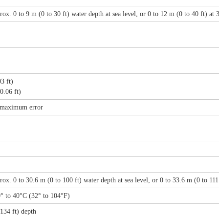
rox. 0 to 9 m (0 to 30 ft) water depth at sea level, or 0 to 12 m (0 to 40 ft) at
3 ft)
.06 ft)
) maximum error
rox. 0 to 30.6 m (0 to 100 ft) water depth at sea level, or 0 to 33.6 m (0 to 111
0° to 40°C (32° to 104°F)
134 ft) depth