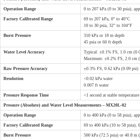
Operation Range
0 to 207 kPa (0 to 30 psia); app
Factory Calibrated Range
69 to 207 kPa, 0° to 40°C
10 to 30 psia, 32° to 104°F
Burst Pressure
310 kPa or 18 m depth
45 psia or 60 ft depth
Water Level Accuracy
Typical: ±0.1% FS, 1.0 cm (0.0
Maximum: ±0.2% FS, 2.0 cm (0
Raw Pressure Accuracy
±0.3% FS, 0.62 kPa (0.09 psi
Resolution
<0.02 kPa water
0.007 ft water
Pressure Response Time
<1 second at stable temperature
Pressure (Absolute) and Water Level Measurements – MX20L-02
Operation Range
0 to 400 kPa (0 to 58 psia); app
Factory Calibrated Range
69 to 400 kPa (10 to 58 psia), 
Burst Pressure
500 kPa (72.5 psia) or 40.8 m (