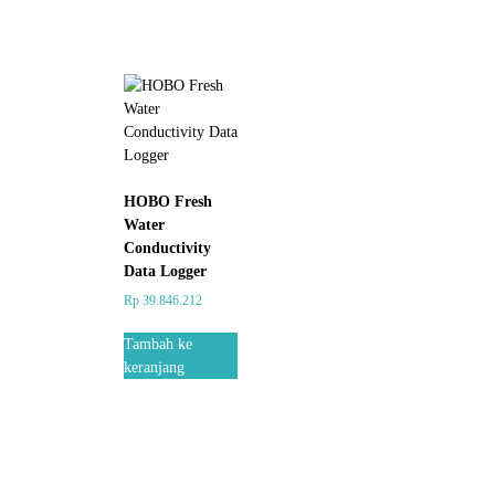
HOBO Fresh
Water
Conductivity
Data Logger
Rp
39.846.212
Tambah ke
keranjang