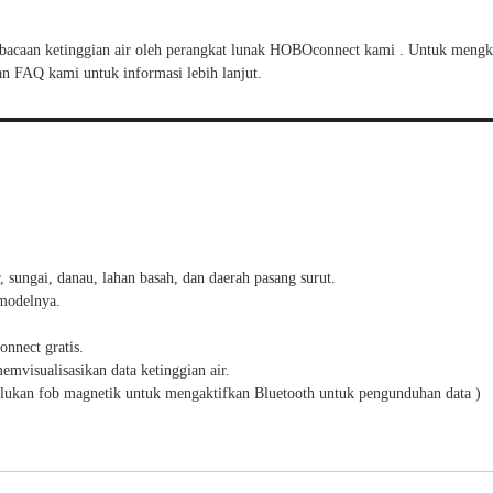
bacaan ketinggian air oleh
perangkat lunak HOBOconnect
kami .
Untuk mengko
n FAQ kami untuk informasi lebih lanjut.
, sungai, danau, lahan basah, dan daerah pasang surut.
 modelnya.
nnect gratis.
isualisasikan data ketinggian air.
rlukan
fob magnetik untuk mengaktifkan Bluetooth untuk pengunduhan data
)