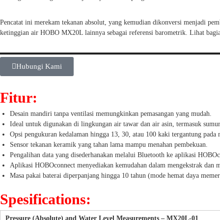
Pencatat ini merekam tekanan absolut, yang kemudian dikonversi menjadi pem
ketinggian air HOBO MX20L lainnya sebagai referensi barometrik. Lihat bagia
Hubungi Kami
Fitur:
Desain mandiri tanpa ventilasi memungkinkan pemasangan yang mudah.
Ideal untuk digunakan di lingkungan air tawar dan air asin, termasuk sumur
Opsi pengukuran kedalaman hingga 13, 30, atau 100 kaki tergantung pada
Sensor tekanan keramik yang tahan lama mampu menahan pembekuan.
Pengalihan data yang disederhanakan melalui Bluetooth ke aplikasi HOBOco
Aplikasi HOBOconnect menyediakan kemudahan dalam mengekstrak dan memv
Masa pakai baterai diperpanjang hingga 10 tahun (mode hemat daya meme
Spesifications:
Pressure (Absolute) and Water Level Measurements – MX20L-01