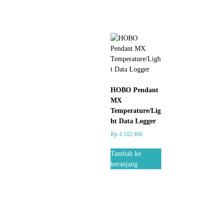
HOBO Pendant
MX
Temperature/Lig
ht Data Logger
Rp
4.182.466
Tambah ke
keranjang