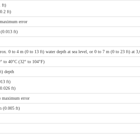
 ft)
.2 ft)
) maximum error
(0.013 ft)
rox. 0 to 4 m (0 to 13 ft) water depth at sea level, or 0 to 7 m (0 to 23 ft) at 
0° to 40°C (32° to 104°F)
t) depth
13 ft)
.026 ft)
i) maximum error
m (0.005 ft)