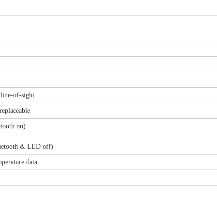
line-of-sight
replaceable
etooth on)
luetooth & LED off)
mperature data