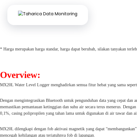
* Harga merupakan harga standar, harga dapat berubah, silakan tanyakan terl
Overview:
MX20L Water Level Logger menghadirkan semua fitur hebat yang sama seperti
Dengan mengintegrasikan Bluetooth untuk pengunduhan data yang cepat dan a
memastikan pemantauan ketinggian dan suhu air secara terus menerus. Dengan 
0,1%, casing polipropilen yang tahan lama untuk digunakan di air tawar dan ai
MX20L dilengkapi dengan fob aktivasi magnetik yang dapat “membangunkan” lo
mencegah kehilangan atau terjatuhnya fob di lapangan.