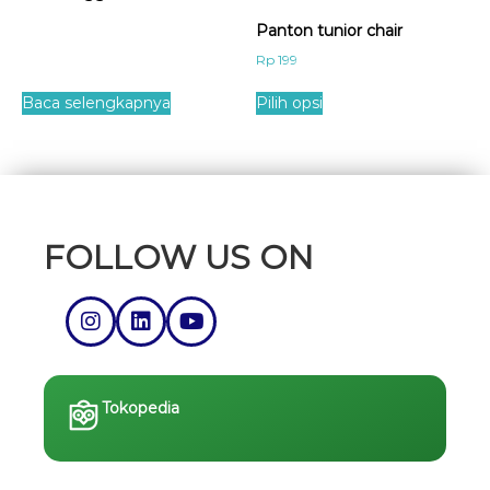
Panton tunior chair
Rp
199
Baca selengkapnya
Pilih opsi
FOLLOW US ON
Tokopedia