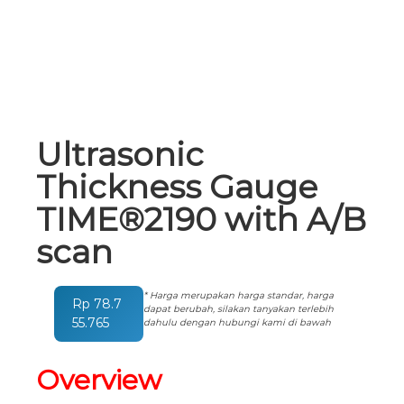
Ultrasonic
Thickness Gauge
TIME®2190 with A/B
scan
* Harga merupakan harga standar, harga
Rp
78.7
dapat berubah, silakan tanyakan terlebih
55.765
dahulu dengan hubungi kami di bawah
Overview