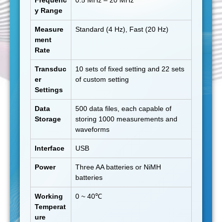
y Range
Measure
Standard (4 Hz), Fast (20 Hz)
ment
Rate
Transduc
10 sets of fixed setting and 22 sets
er
of custom setting
Settings
Data
500 data files, each capable of
Storage
storing 1000 measurements and
waveforms
Interface
USB
Power
Three AA batteries or NiMH
batteries
Working
0 ~ 40℃
Temperat
ure