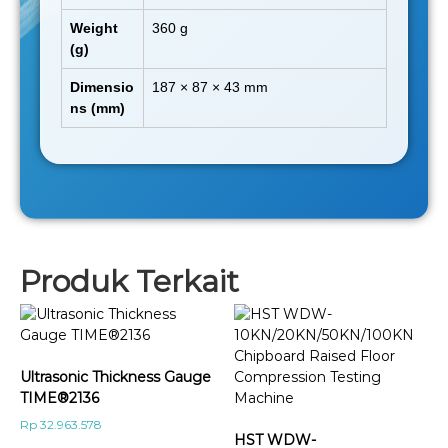
Weight
360 g
(g)
Dimensio
187 × 87 × 43 mm
ns (mm)
Produk Terkait
Ultrasonic Thickness Gauge
TIME®2136
Rp
32.963.578
HST WDW-