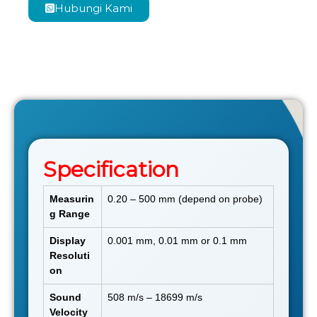
Hubungi Kami
Specification
Measurin
0.20 – 500 mm (depend on probe)
g Range
Display
0.001 mm, 0.01 mm or 0.1 mm
Resoluti
on
Sound
508 m/s – 18699 m/s
Velocity