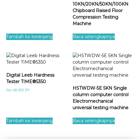
10KN/20KN/50KN/100KN
Chipboard Raised Floor
Compression Testing
Machine
Tambah ke keranjang
Baca selengkapnya
Digital Leeb Hardness
Tester TIME®5350
HSTWDW-5E 5KN Single
Rp
48.553.311
column computer control
Electromechanical
universal testing machine
Tambah ke keranjang
Baca selengkapnya