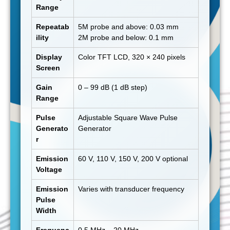
Range
Repeatab
5M probe and above: 0.03 mm
ility
2M probe and below: 0.1 mm
Display
Color TFT LCD, 320 × 240 pixels
Screen
Gain
0 – 99 dB (1 dB step)
Range
Pulse
Adjustable Square Wave Pulse
Generato
Generator
r
Emission
60 V, 110 V, 150 V, 200 V optional
Voltage
Emission
Varies with transducer frequency
Pulse
Width
Frequenc
0.5 MHz – 20 MHz