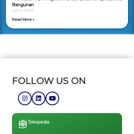
Bangunan
Juni 9, 2026
Read More »
FOLLOW US ON
Tokopedia