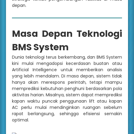
depan.
Masa Depan Teknologi
BMS System
Dunia teknologi terus berkembang, dan BMS System
kini mulai mengadopsi kecerdasan buatan atau
Artificial Intelligence untuk memberikan analisis
yang lebih mendalam. Di masa depan, sistem tidak
hanya akan merespons perintah, tetapi mampu
memprediksi kebutuhan penghuni berdasarkan pola
aktivitas harian. Misalnya, sistem dapat memprediksi
kapan waktu puncak penggunaan lift atau kapan
AC perlu mulai mendinginkan ruangan sebelum
rapat berlangsung, sehingga efisiensi semakin
optimal.