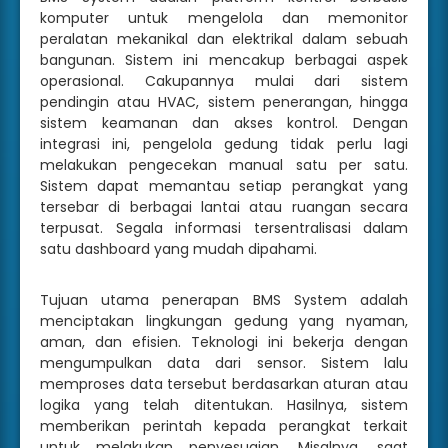
komputer untuk mengelola dan memonitor
peralatan mekanikal dan elektrikal dalam sebuah
bangunan. Sistem ini mencakup berbagai aspek
operasional. Cakupannya mulai dari sistem
pendingin atau HVAC, sistem penerangan, hingga
sistem keamanan dan akses kontrol. Dengan
integrasi ini, pengelola gedung tidak perlu lagi
melakukan pengecekan manual satu per satu.
Sistem dapat memantau setiap perangkat yang
tersebar di berbagai lantai atau ruangan secara
terpusat. Segala informasi tersentralisasi dalam
satu dashboard yang mudah dipahami.
Tujuan utama penerapan BMS System adalah
menciptakan lingkungan gedung yang nyaman,
aman, dan efisien. Teknologi ini bekerja dengan
mengumpulkan data dari sensor. Sistem lalu
memproses data tersebut berdasarkan aturan atau
logika yang telah ditentukan. Hasilnya, sistem
memberikan perintah kepada perangkat terkait
untuk melakukan penyesuaian. Misalnya, saat