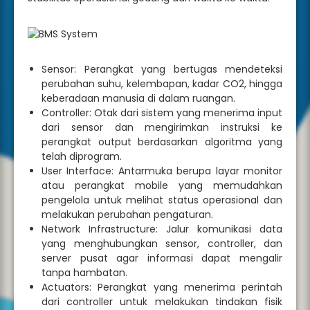
Sensor: Perangkat yang bertugas mendeteksi
perubahan suhu, kelembapan, kadar CO2, hingga
keberadaan manusia di dalam ruangan.
Controller: Otak dari sistem yang menerima input
dari sensor dan mengirimkan instruksi ke
perangkat output berdasarkan algoritma yang
telah diprogram.
User Interface: Antarmuka berupa layar monitor
atau perangkat mobile yang memudahkan
pengelola untuk melihat status operasional dan
melakukan perubahan pengaturan.
Network Infrastructure: Jalur komunikasi data
yang menghubungkan sensor, controller, dan
server pusat agar informasi dapat mengalir
tanpa hambatan.
Actuators: Perangkat yang menerima perintah
dari controller untuk melakukan tindakan fisik