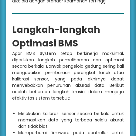
dikelola dengan standar keamanan tertinggi.
Langkah-langkah
Optimasi BMS
Agar BMS System tetap berkinerja maksimal,
diperlukan langkah pemeliharaan dan optimasi
secara berkala. Banyak pengelola gedung sering kali
mengabaikan pembaruan perangkat lunak atau
kalibrasi sensor, yang pada akhirnya dapat
menyebabkan penurunan akurasi data. Berikut
adalah beberapa langkah krusial dalam menjaga
efektivitas sistem tersebut:
Melakukan kalibrasi sensor secara berkala untuk
memastikan data yang terbaca selalu akurat
dan tidak bias.
Memperbarui firmware pada controller untuk