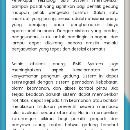
Penerapan teknologi BMS System memberikan
dampak positif yang signifikan bagi pemilik gedung
maupun pihak pengelola fasilitas. Salah satu
manfaat yang paling terasa adalah efisiensi energi
yang berujung pada penghematan biaya
operasional bulanan. Dengan sistem yang cerdas,
penggunaan listrik untuk pendingin ruangan dan
lampu dapat dikurangi secara drastis melalui
penjadwalan yang tepat dan deteksi otomatis.
Selain efisiensi energi, BMS System juga
meningkatkan aspek keselamatan dan
kenyamanan penghuni gedung. Sistem ini dapat
terintegrasi dengan sistem pemadam kebakaran,
alarm keamanan, dan akses kontrol pintu. Jika
terjadi keadaan darurat, sistem dapat memberikan
notifikasi cepat kepada tim keamanan atau bahkan
melakukan tindakan preventif seperti membuka
jalur evakuasi secara otomatis. Hal ini memberikan
ketenangan pikiran bagi pemilik properti dan
penyewa ruang kantor bahwa gedung tersebut