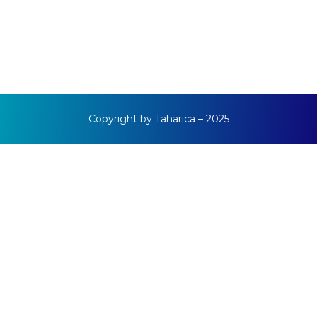
Copyright by Taharica – 2025