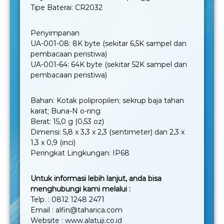
Tipe Baterai: CR2032
Penyimpanan
UA-001-08: 8K byte (sekitar 6,5K sampel dan
pembacaan peristiwa)
UA-001-64: 64K byte (sekitar 52K sampel dan
pembacaan peristiwa)
Bahan: Kotak polipropilen; sekrup baja tahan
karat; Buna-N o-ring
Berat: 15,0 g (0,53 oz)
Dimensi: 5,8 x 3,3 x 2,3 (sentimeter) dan 2,3 x
1,3 x 0,9 (inci)
Peringkat Lingkungan: IP68
Untuk informasi lebih lanjut, anda bisa
menghubungi kami melalui :
Telp. : 0812 1248 2471
Email : alfin@taharica.com
Website : www.alatuji.co.id