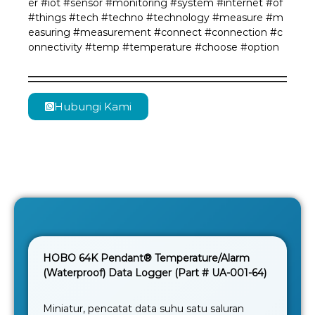
er
#iot
#sensor
#monitoring
#system
#internet
#of
#things
#tech
#techno
#technology
#measure
#m
easuring
#measurement
#connect
#connection
#c
onnectivity
#temp
#temperature
#choose
#option
Hubungi Kami
HOBO 64K Pendant® Temperature/Alarm
(Waterproof) Data Logger (Part # UA-001-64)
Miniatur, pencatat data suhu satu saluran