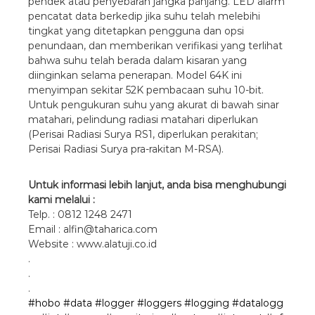
pendek atau penyebaran jangka panjang. LED alarm
pencatat data berkedip jika suhu telah melebihi
tingkat yang ditetapkan pengguna dan opsi
penundaan, dan memberikan verifikasi yang terlihat
bahwa suhu telah berada dalam kisaran yang
diinginkan selama penerapan. Model 64K ini
menyimpan sekitar 52K pembacaan suhu 10-bit.
Untuk pengukuran suhu yang akurat di bawah sinar
matahari, pelindung radiasi matahari diperlukan
(Perisai Radiasi Surya RS1, diperlukan perakitan;
Perisai Radiasi Surya pra-rakitan M-RSA).
Untuk informasi lebih lanjut, anda bisa menghubungi
kami melalui :
Telp. : 0812 1248 2471
Email : alfin@taharica.com
Website : www.alatuji.co.id
.
.
.
#hobo
#data
#logger
#loggers
#logging
#datalogg