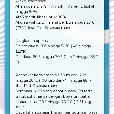
Waktu merespon
Aliran udara 2 m/s (4,4 mph): 10 menit, tipikal
hingga 90%
Air: 5 menit, khas untuk 90%
Akurasi waktu: ± 1 menit per bulan pada 25°C
(77°F), lihat Plot B secara manual
Jangkauan operasi
Dalam air/es: -20° hingga 50°C (-4° hingga
122°F)
Di udara: -20 ° hingga 70 ° C (-4 ° hingga 158 °
F)
Peringkat kedalaman air: 30 m dari -20°
hingga 20°C (100 kaki dari -4° hingga 68°F),
lihat Plot C secara manual
Sertifikasi NIST yang dapat dilacak: Tersedia
untuk suhu hanya dengan biaya tambahan;
kisaran suhu -20 ° hingga 70 ° C (-4 ° hingga
158 ° F)
Daya tahan baterai: 1 tahun penggunaan biasa