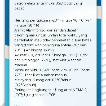
detik melalui antarmuka USB Optic yang
cepat
Rentang pengukuran: -20 ° hingga 70 ° C (-4 °
hingga 158 ° F)
Alarm: Alarm tinggi dan rendah dapat
dikonfigurasi untuk jumlah total waktu yang
berdekatan atau tidak berdekatan di luar batas
yang ditentukan pengguna antara -20° dan
70°C (-4° hingga 158°F)
Akurasi: ± 0,53°C dari 0° hingga 50°C (± 0,95°F
dari 32° hingga 122°F), lihat Plot A secara
manual
Resolusi: Suhu: 0,14°C pada 25°C (0,25°F pada
77°F), lihat Plot A dalam manual
Melayang: Kurang dari 0,1°C/tahun
(0,2°F/tahun)
Peringkat Lingkungan: Ujung atas: NEMA 6,
IP67; Ujung sensor: IP68