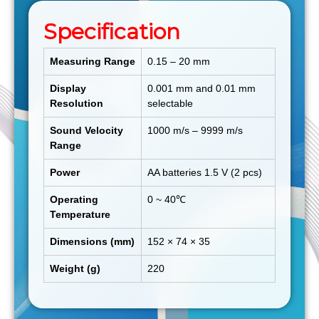
Specification
Measuring Range
0.15 – 20 mm
Display
0.001 mm and 0.01 mm
Resolution
selectable
Sound Velocity
1000 m/s – 9999 m/s
Range
Power
AA batteries 1.5 V (2 pcs)
Operating
0 ~ 40℃
Temperature
Dimensions (mm)
152 × 74 × 35
Weight (g)
220