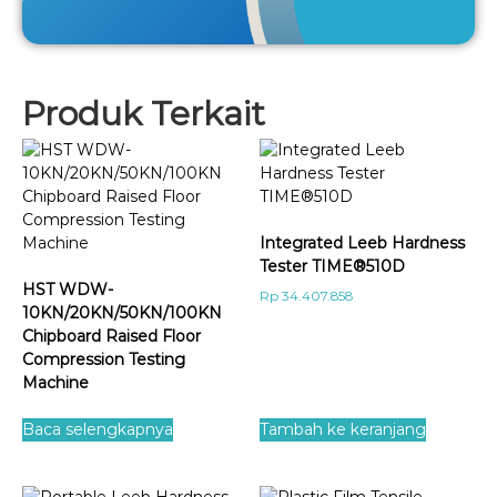
Produk Terkait
Integrated Leeb Hardness
Tester TIME®510D
HST WDW-
Rp
34.407.858
10KN/20KN/50KN/100KN
Chipboard Raised Floor
Compression Testing
Machine
Baca selengkapnya
Tambah ke keranjang