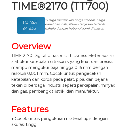
TIME®2170 (TT700)
* Harga merupakan harga standar, harga
Rp
45.4
dapat berubah, silakan tanyakan terlebih
94.835
dahulu dengan hubungi kami di bawah
Overview
TIME 2170 Digital Ultrasonic Thickness Meter adalah
alat ukur ketebalan ultrasonik yang kuat dan presisi,
mampu mengukur baja hingga 0,15 mm dengan
resolusi 0,001 mm. Cocok untuk pengecekan
ketebalan dan korosi pada pelat, pipa, dan bejana
tekan di berbagai industri seperti perkapalan, minyak
dan gas, pembangkit listrik, dan manufaktur.
Features
● Cocok untuk pengukuran material tipis dengan
akurasi tinggi.