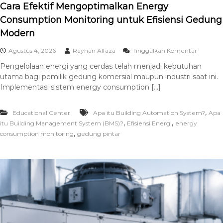
Cara Efektif Mengoptimalkan Energy
Consumption Monitoring untuk Efisiensi Gedung
Modern
Agustus 4, 2026
Rayhan Alfaza
Tinggalkan Komentar
Pengelolaan energi yang cerdas telah menjadi kebutuhan
utama bagi pemilik gedung komersial maupun industri saat ini.
Implementasi sistem energy consumption […]
,
Educational Center
Apa itu Building Automation System?
Apa
,
,
itu Building Management System (BMS)?
Efisiensi Energi
energy
,
consumption monitoring
gedung pintar