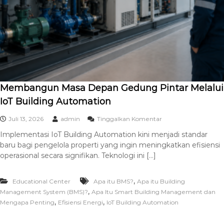
Membangun Masa Depan Gedung Pintar Melalui
IoT Building Automation
Juli 13, 2026
admin
Tinggalkan Komentar
Implementasi IoT Building Automation kini menjadi standar
baru bagi pengelola properti yang ingin meningkatkan efisiensi
operasional secara signifikan. Teknologi ini […]
,
Educational Center
Apa itu BMS?
Apa itu Building
,
Management System (BMS)?
Apa Itu Smart Building Management dan
,
,
Mengapa Penting
Efisiensi Energi
IoT Building Automation