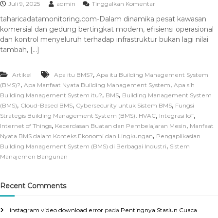
Juli 9, 2025
admin
Tinggalkan Komentar
taharicadatamonitoring.com-Dalam dinamika pesat kawasan
komersial dan gedung bertingkat modern, efisiensi operasional
dan kontrol menyeluruh terhadap infrastruktur bukan lagi nilai
tambah, […]
,
Artikel
Apa itu BMS?
Apa itu Building Management System
,
,
(BMS)?
Apa Manfaat Nyata Building Management System
Apa sih
,
,
Building Management System itu?
BMS
Building Management System
,
,
,
(BMS)
Cloud-Based BMS
Cybersecurity untuk Sistem BMS
Fungsi
,
,
,
Strategis Building Management System (BMS)
HVAC
Integrasi IoT
,
,
Internet of Things
Kecerdasan Buatan dan Pembelajaran Mesin
Manfaat
,
Nyata BMS dalam Konteks Ekonomi dan Lingkungan
Pengaplikasian
,
Building Management System (BMS) di Berbagai Industri
Sistem
Manajemen Bangunan
Recent Comments
instagram video download error
pada
Pentingnya Stasiun Cuaca