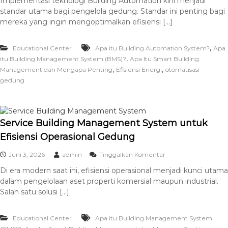
Implementasi teknologi Building Automation kini menjadi
standar utama bagi pengelola gedung. Standar ini penting bagi
mereka yang ingin mengoptimalkan efisiensi […]
,
Educational Center
Apa itu Building Automation System?
Apa
,
itu Building Management System (BMS)?
Apa Itu Smart Building
,
,
Management dan Mengapa Penting
Efisiensi Energi
otomatisasi
gedung
Service Building Management System untuk
Efisiensi Operasional Gedung
Juni 3, 2026
admin
Tinggalkan Komentar
Di era modern saat ini, efisiensi operasional menjadi kunci utama
dalam pengelolaan aset properti komersial maupun industrial.
Salah satu solusi […]
Educational Center
Apa itu Building Management System