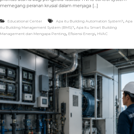
memegang peranan krusial dalam menjaga […]
,
Educational Center
Apa itu Building Automation System?
Apa
,
itu Building Management System (BMS)?
Apa Itu Smart Building
,
,
Management dan Mengapa Penting
Efisiensi Energi
HVAC