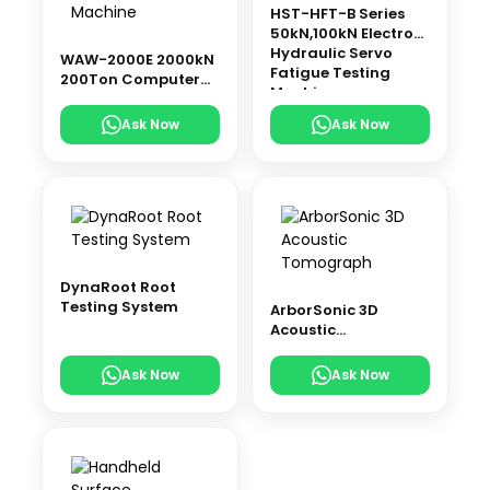
HST-HFT-B Series
50kN,100kN Electro-
Hydraulic Servo
WAW-2000E 2000kN
Fatigue Testing
200Ton Computer
Machine
Control Electro-
Hydraulic Servo
Ask Now
Ask Now
Universal Testing
Machine
DynaRoot Root
Testing System
ArborSonic 3D
Acoustic
Tomograph
Ask Now
Ask Now