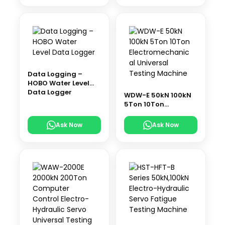
Data Logging –
HOBO Water Level
Data Logger
WDW-E 50kN 100kN
5Ton 10Ton
Electromechanical
Universal Testing
Ask Now
Ask Now
Machine