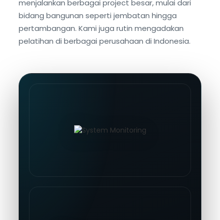
menjalankan berbagai project besar, mulai dari
bidang bangunan seperti jembatan hingga
pertambangan. Kami juga rutin mengadakan
pelatihan di berbagai perusahaan di Indonesia.