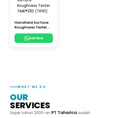
Handheld Surface
Roughness Tester
TIME®3110 (TR110)
Ask Now
WHAT WE DO
OUR
SERVICES
Sejak tahun 2000-an
PT Taharica
sudah