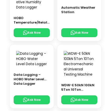
Automatic Weather
Station
HOBO
Temperature/Relati
ve Humidity Data
Logger
Ask Now
Ask Now
Data Logging –
HOBO Water Level
Data Logger
WDW-E 50kN 100kN
5Ton 10Ton
Electromechanical
Universal Testing
Ask Now
Ask Now
Machine