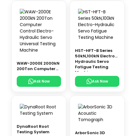
HST-HFT-B Series
50kN,100kN Electro-
Hydraulic Servo
WAW-2000E 2000kN
Fatigue Testing
200Ton Computer
Machine
Control Electro-
Hydraulic Servo
Ask Now
Ask Now
Universal Testing
Machine
DynaRoot Root
Testing System
ArborSonic 3D