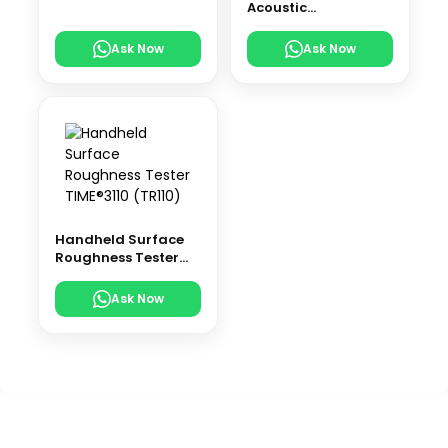
Acoustic
Tomograph
Ask Now
Ask Now
Handheld Surface
Roughness Tester
TIME®3110 (TR110)
Ask Now