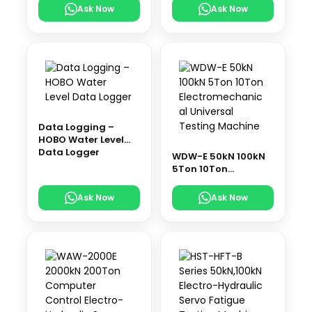
Logger
Ask Now
Ask Now
Data Logging –
HOBO Water Level
Data Logger
WDW-E 50kN 100kN
5Ton 10Ton
Electromechanical
Universal Testing
Ask Now
Ask Now
Machine