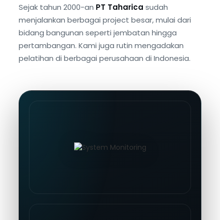
Sejak tahun 2000-an
PT Taharica
sudah
menjalankan berbagai project besar, mulai dari
bidang bangunan seperti jembatan hingga
pertambangan. Kami juga rutin mengadakan
pelatihan di berbagai perusahaan di Indonesia.