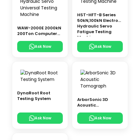
HST-HFT-B Series
50kN,100kN Electro-
Hydraulic Servo
WAW-2000E 2000kN
Fatigue Testing
200Ton Computer
Machine
Control Electro-
Hydraulic Servo
Ask Now
Ask Now
Universal Testing
Machine
DynaRoot Root
Testing System
ArborSonic 3D
Acoustic
Tomograph
Ask Now
Ask Now