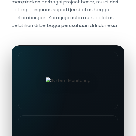
menjalankan berbagai project besar, mulai dari
bidang bangunan seperti jembatan hingga
pertambangan. Kami juga rutin mengadakan
pelatihan di berbagai perusahaan di Indonesia.