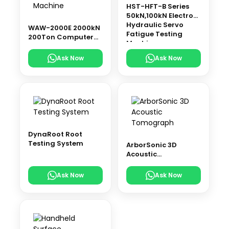
HST-HFT-B Series
50kN,100kN Electro-
Hydraulic Servo
WAW-2000E 2000kN
Fatigue Testing
200Ton Computer
Machine
Control Electro-
Hydraulic Servo
Ask Now
Ask Now
Universal Testing
Machine
DynaRoot Root
Testing System
ArborSonic 3D
Acoustic
Tomograph
Ask Now
Ask Now