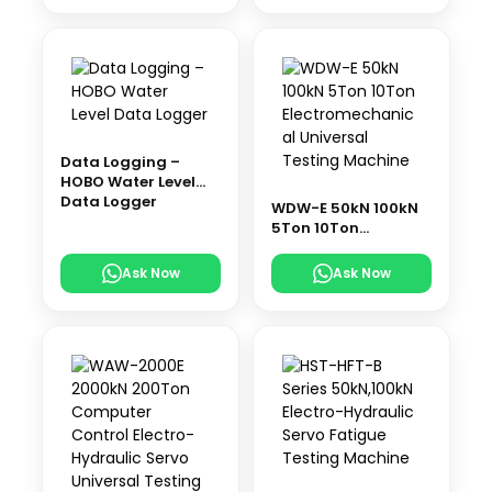
Data Logging –
HOBO Water Level
Data Logger
WDW-E 50kN 100kN
5Ton 10Ton
Electromechanical
Universal Testing
Ask Now
Ask Now
Machine