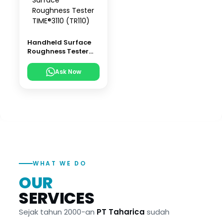
Handheld Surface
Roughness Tester
TIME®3110 (TR110)
Ask Now
WHAT WE DO
OUR
SERVICES
Sejak tahun 2000-an
PT Taharica
sudah