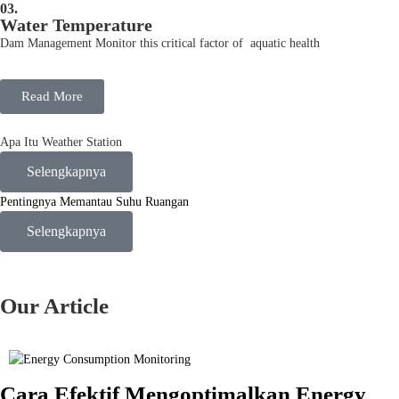
03.
Water Temperature
Dam Management Monitor this critical factor of aquatic health
Read More
Apa Itu Weather Station
Selengkapnya
Pentingnya Memantau Suhu Ruangan
Selengkapnya
Our
Article
Cara Efektif Mengoptimalkan Energy