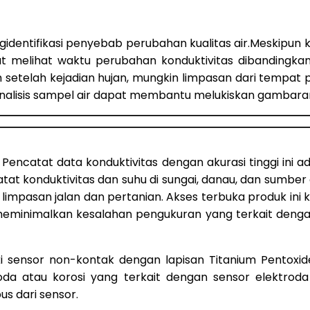
entifikasi penyebab perubahan kualitas air.Meskipun k
 melihat waktu perubahan konduktivitas dibandingka
bah setelah kejadian hujan, mungkin limpasan dari temp
lisis sampel air dapat membantu melukiskan gambaran 
Pencatat data konduktivitas dengan akurasi tinggi ini
t konduktivitas dan suhu di sungai, danau, dan sumber a
an limpasan jalan dan pertanian. Akses terbuka produk 
nimalkan kesalahan pengukuran yang terkait dengan drif
i sensor non-kontak dengan lapisan Titanium Pentoxid
a atau korosi yang terkait dengan sensor elektroda t
 dari sensor.