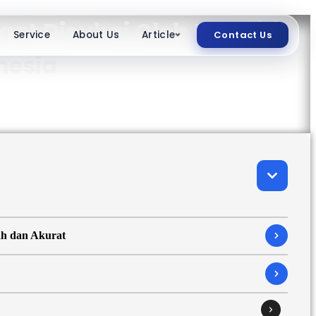
t Disukai Oleh Peneliti
Service
About Us
Article
Contact Us
nesia
ah dan Akurat