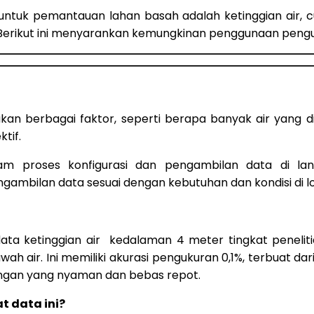
uk pemantauan lahan basah adalah ketinggian air, curah
. Berikut ini menyarankan kemungkinan penggunaan pengum
an berbagai faktor, seperti berapa banyak air yang dit
tif.
m proses konfigurasi dan pengambilan data di l
ngambilan data sesuai dengan kebutuhan dan kondisi di l
ata ketinggian air kedalaman 4 meter tingkat peneli
ah air. Ini memiliki akurasi pengukuran 0,1%, terbuat dar
sangan yang nyaman dan bebas repot.
t data ini?