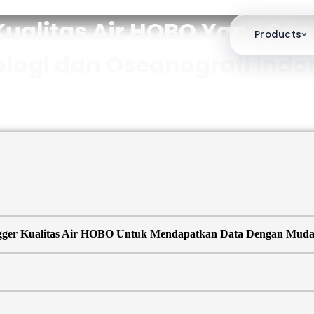
ualitas Air HOBO Yang Sanga
Products
ologi dan Oseanografi Indo
 Logger Kualitas Air HOBO Untuk Mendapatkan Data Dengan Mud