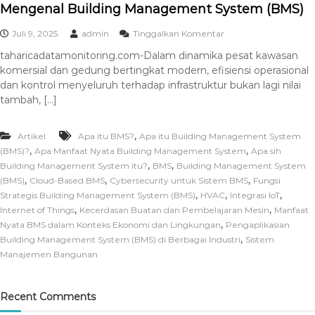
Mengenal Building Management System (BMS)
Juli 9, 2025
admin
Tinggalkan Komentar
taharicadatamonitoring.com-Dalam dinamika pesat kawasan
komersial dan gedung bertingkat modern, efisiensi operasional
dan kontrol menyeluruh terhadap infrastruktur bukan lagi nilai
tambah, […]
,
Artikel
Apa itu BMS?
Apa itu Building Management System
,
,
(BMS)?
Apa Manfaat Nyata Building Management System
Apa sih
,
,
Building Management System itu?
BMS
Building Management System
,
,
,
(BMS)
Cloud-Based BMS
Cybersecurity untuk Sistem BMS
Fungsi
,
,
,
Strategis Building Management System (BMS)
HVAC
Integrasi IoT
,
,
Internet of Things
Kecerdasan Buatan dan Pembelajaran Mesin
Manfaat
,
Nyata BMS dalam Konteks Ekonomi dan Lingkungan
Pengaplikasian
,
Building Management System (BMS) di Berbagai Industri
Sistem
Manajemen Bangunan
Recent Comments